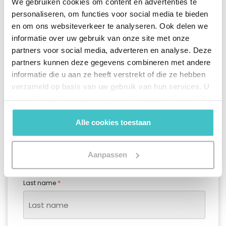
We gebruiken cookies om content en advertenties te
personaliseren, om functies voor social media te bieden
en om ons websiteverkeer te analyseren. Ook delen we
informatie over uw gebruik van onze site met onze
*
Your company name* (search and select from the list)
partners voor social media, adverteren en analyse. Deze
partners kunnen deze gegevens combineren met andere
informatie die u aan ze heeft verstrekt of die ze hebben
verzameld op basis van uw gebruik van hun services. U
*
Salutation
gaat akkoord met onze cookies als u onze website blijft
Mr.
Mrs.
gebruiken.
Alle cookies toestaan
*
First name
Aanpassen
*
Last name