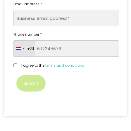
*
Email address
*
Phone number
+31
Netherlands +31
GDPR
I agree to the
terms and conditions
*