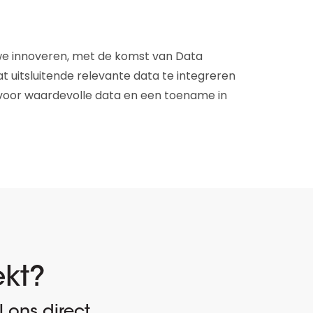
n we innoveren, met de komst van Data
at uitsluitende relevante data te integreren
gt voor waardevolle data en een toename in
ekt?
 ons direct.