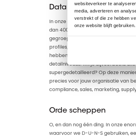
websiteverkeer te analyseren
Data Blocks
media, adverteren en analys
verstrekt of die ze hebben v
In onze uitgebreide database houden
onze website blijft gebruiken.
dan 400 miljoen bedrijven. We hebbe
gegroepeerd in logische blokken, die
profiles, Financial strengths, Hierarc
hebben we 14 Data Blocks gedefiniee
detailniveaus. Wil je bijvoorbeeld alle
supergedetailleerd? Op deze manier s
precies voor jouw organisatie van bel
compliance, sales, marketing, supply
Orde scheppen
O, en dan nog één ding. In onze eno
waarvoor we D-U-N-S gebruiken, een 