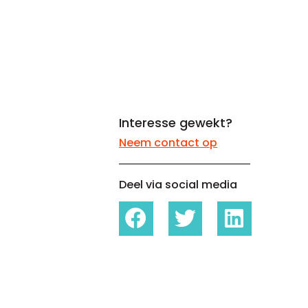
Whitepapers over Master Data,
Een unieke code voor elke
Risk Management en meer
organisatie
Interesse gewekt?
Neem contact op
Deel via social media