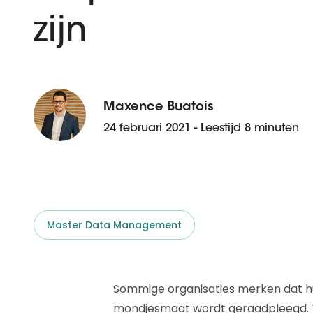
D&B ESG Platform
Supplier Risk Intelligence
zijn
Ecovadis & indueD
D&B Finance Analytics
API
API
Alles over ESG Insights
Alles over Supply & ESG
Intelligence
Maxence Buatois
24 februari 2021 - Leestijd 8 minuten
Master Data Management
Sommige organisaties merken dat h
mondjesmaat wordt geraadpleegd. Te