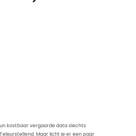
D&B Direct+ Data Blocks
Altares D&S Platform
Business Add-On voor SAP
Alles over API & Integraties
un kostbaar vergaarde data slechts
leurstellend. Maar licht je er een paar