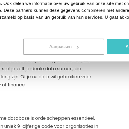
. Ook delen we informatie over uw gebruik van onze site met on
e. Deze partners kunnen deze gegevens combineren met andere i
erzameld op basis van uw gebruik van hun services. U gaat akk
 we zakelijke informatie actueel van meer
n de talloze variabelen uit onze database
 bijvoorbeeld iets zeggen over Industry
hies & connections of Third party risks. Zo
Aanpassen
A
rd. En elk blok kun je afnemen in diverse
en de basisdata, iets uitgebreider of juist
tel je zelf je ideale data samen, die
ang zijn. Of je nu data wil gebruiken voor
 of finance.
rme database is orde scheppen essentieel,
uniek 9-cijferige code voor organisaties in