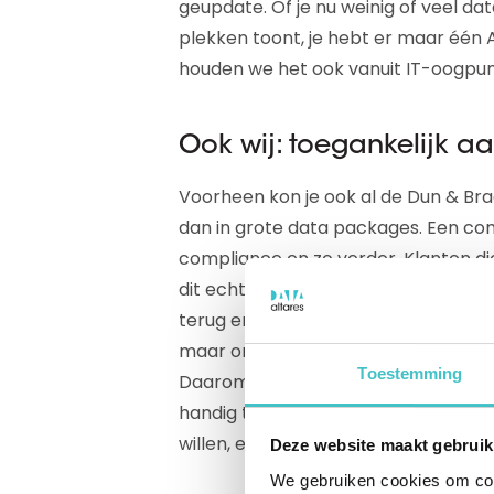
geupdate. Of je nu weinig of veel da
plekken toont, je hebt er maar één AP
houden we het ook vanuit IT-oogpunt
Ook wij: toegankelijk a
Voorheen kon je ook al de Dun & Br
dan in grote data packages. Een com
compliance en zo verder. Klanten 
dit echter niet optimaal. Sommige 
terug en veel variabelen bleven ong
maar ondoorzichtiger, precies het 
Toestemming
Daarom hebben we van scratch af a
handig toegang kunnen geven tot onz
willen, en niet meer.
Deze website maakt gebruik
We gebruiken cookies om cont