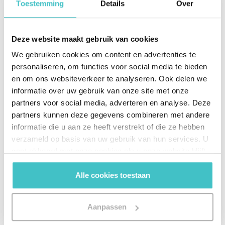
Toestemming
Details
Over
Deze website maakt gebruik van cookies
We gebruiken cookies om content en advertenties te
personaliseren, om functies voor social media te bieden
en om ons websiteverkeer te analyseren. Ook delen we
D&B Global
informatie over uw gebruik van onze site met onze
partners voor social media, adverteren en analyse. Deze
Financials
partners kunnen deze gegevens combineren met andere
Vergelijk bedrijven wereldwijd op basis van één
informatie die u aan ze heeft verstrekt of die ze hebben
verzameld op basis van uw gebruik van hun services. U
gestandaardiseerde set met financiële
gaat akkoord met onze cookies als u onze website blijft
gegevens.
gebruiken.
Alle cookies toestaan
> Meer weten
Aanpassen