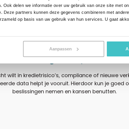
. Ook delen we informatie over uw gebruik van onze site met on
e. Deze partners kunnen deze gegevens combineren met andere i
erzameld op basis van uw gebruik van hun services. U gaat akk
WIJ HEBBEN DE OPLOSSING
Oplossingen voor groei e
Aanpassen
A
scherming van jouw bedr
icht wilt in kredietrisico’s, compliance of nieuwe v
eerde data helpt je vooruit. Hierdoor kun je goe
beslissingen nemen en kansen benutten.