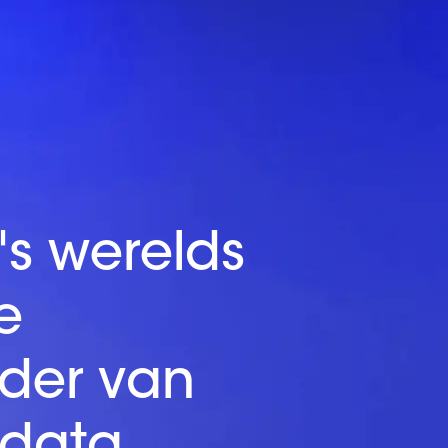
'
s
w
e
r
e
l
d
s
e
d
e
r
v
a
n