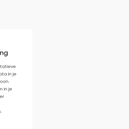
ing
itatieve
ta in je
oon.
 in je
er
.