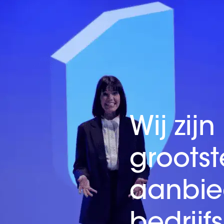
W
i
j
z
i
j
n
g
r
o
o
t
s
t
a
a
n
b
i
e