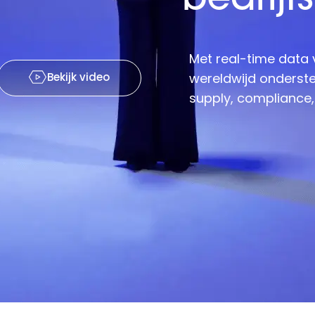
b
e
d
r
i
j
f
s
Met real-time data 
Bekijk video
wereldwijd ondersteu
supply, compliance