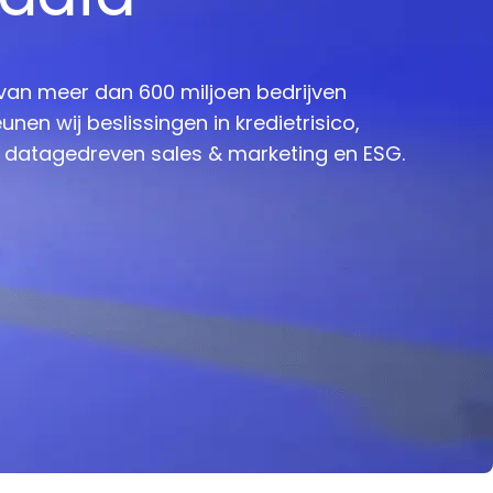
d
a
t
a
van meer dan 600 miljoen bedrijven
nen wij beslissingen in kredietrisico,
, datagedreven sales & marketing en ESG.