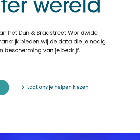
 ter wereld
D&B Direct+ Data Blocks
Altares D&S Platform
Business Add-On voor SAP
van het Dun & Bradstreet Worldwide
Alles over API & Integraties
ankrijk bieden wij de data die je nodig
n bescherming van je bedrijf.
Laat ons je helpen kiezen
n