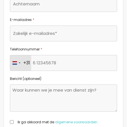
*
E-mailadres
*
Telefoonnummer
+31
Nederland +31
Bericht (optioneel)
GDPR
Ik ga akkoord met de
algemene voorwaarden.