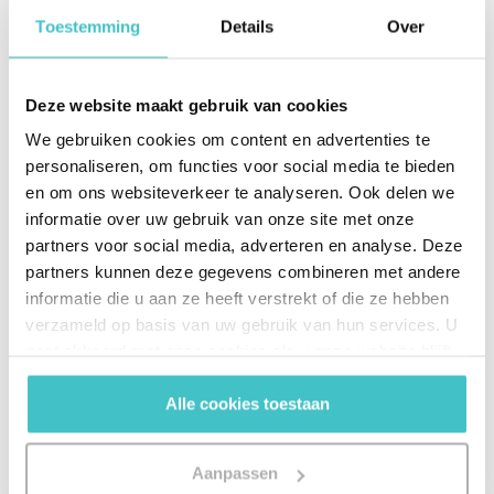
implementatie van hun ESG-strategie tot een
Toestemming
Details
Over
aanzienlijke kostenverlaging heeft geleid. Bovendien
rapporteert 77% van de bedrijven met een hoog
maturity niveau eerder een aanzienlijke toename in
Deze website maakt gebruik van cookies
klantenwerving als gevolg van hun ESG-strategie.
Bewuste consumenten die meer geïnteresseerd zijn
We gebruiken cookies om content en advertenties te
personaliseren, om functies voor social media te bieden
in waar hun voedsel vandaan komt, hoe producten
en om ons websiteverkeer te analyseren. Ook delen we
worden gemaakt, waar hun geld naartoe gaat en
informatie over uw gebruik van onze site met onze
hoe mensen worden behandeld, willen ongetwijfeld
partners voor social media, adverteren en analyse. Deze
milieuvriendelijke bedrijven steunen.
partners kunnen deze gegevens combineren met andere
informatie die u aan ze heeft verstrekt of die ze hebben
Kortom, aandacht voor ESG-prestaties leidt tot
verzameld op basis van uw gebruik van hun services. U
efficiëntieverbeteringen, product- en
gaat akkoord met onze cookies als u onze website blijft
diensteninnovatie, aantrekkelijke
gebruiken.
Alle cookies toestaan
financieringsmogelijkheden en nieuwe
samenwerkingsverbanden.
Aanpassen