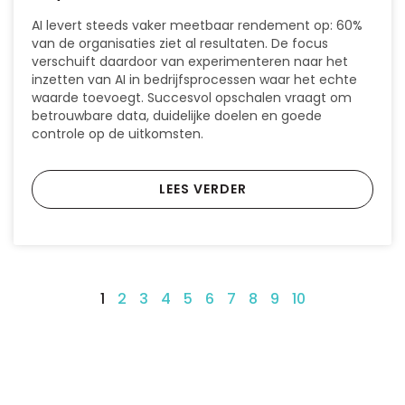
AI levert steeds vaker meetbaar rendement op: 60%
van de organisaties ziet al resultaten. De focus
verschuift daardoor van experimenteren naar het
inzetten van AI in bedrijfsprocessen waar het echte
waarde toevoegt. Succesvol opschalen vraagt om
betrouwbare data, duidelijke doelen en goede
controle op de uitkomsten.
LEES VERDER
1
2
3
4
5
6
7
8
9
10