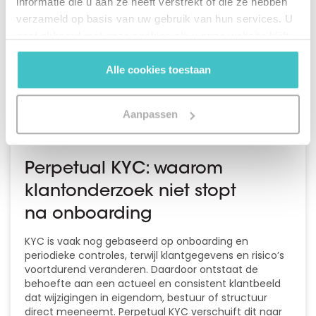
informatie die u aan ze heeft verstrekt of die ze hebben
COMPLIANCE
verzameld op basis van uw gebruik van hun services. U
gaat akkoord met onze cookies als u onze website blijft
gebruiken.
Alle cookies toestaan
Aanpassen
Perpetual KYC: waarom
klantonderzoek niet stopt
na onboarding
KYC is vaak nog gebaseerd op onboarding en
periodieke controles, terwijl klantgegevens en risico’s
voortdurend veranderen. Daardoor ontstaat de
behoefte aan een actueel en consistent klantbeeld
dat wijzigingen in eigendom, bestuur of structuur
direct meeneemt. Perpetual KYC verschuift dit naar