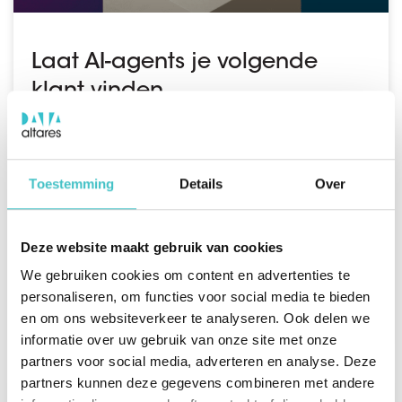
Laat AI-agents je volgende
klant vinden
AI-agents helpen B2B-bedrijven om sneller leads te
kwalificeren, prospects te vinden en commerciële
kansen te herkennen. In combinatie met
betrouwbare bedrijfsdata werken ze nauwkeuriger en
Toestemming
Details
Over
relevanter. Zo worden sales- en marketingprocessen
efficiënter en worden kansrijke klanten sneller
gevonden
Deze website maakt gebruik van cookies
We gebruiken cookies om content en advertenties te
LEES VERDER
personaliseren, om functies voor social media te bieden
en om ons websiteverkeer te analyseren. Ook delen we
informatie over uw gebruik van onze site met onze
partners voor social media, adverteren en analyse. Deze
partners kunnen deze gegevens combineren met andere