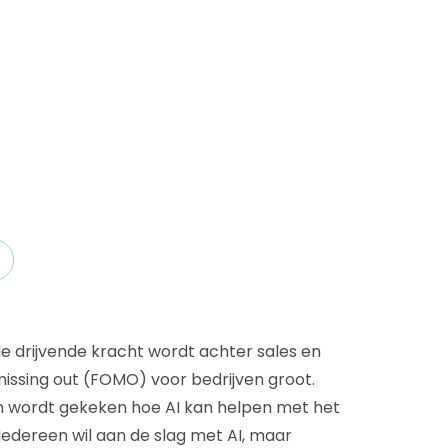
D&B Direct+ Data Blocks
Altares D&S Platform
Business Add-On voor SAP
Alles over API & Integraties
e drijvende kracht wordt achter sales en
missing out (FOMO) voor bedrijven groot.
en wordt gekeken hoe AI kan helpen met het
Iedereen wil aan de slag met AI, maar