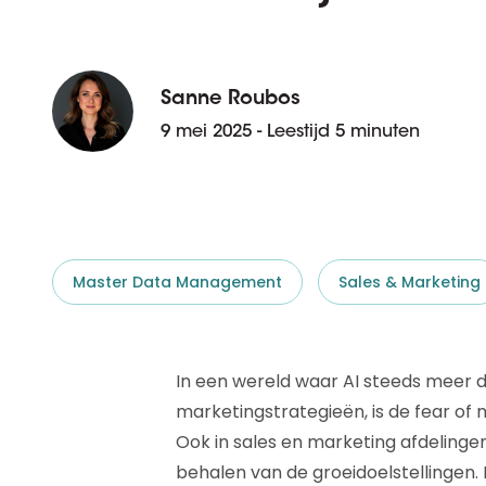
D&B ESG Platform
Supplier Risk Intelligence
Ecovadis & indueD
D&B Finance Analytics
API
Sanne Roubos
API
Alles over ESG Insights
9 mei 2025 - Leestijd 5 minuten
Alles over Supply & ESG
Intelligence
Master Data Management
Sales & Marketing
In een wereld waar AI steeds meer d
marketingstrategieën, is de fear of 
Ook in sales en marketing afdeling
behalen van de groeidoelstellingen. 