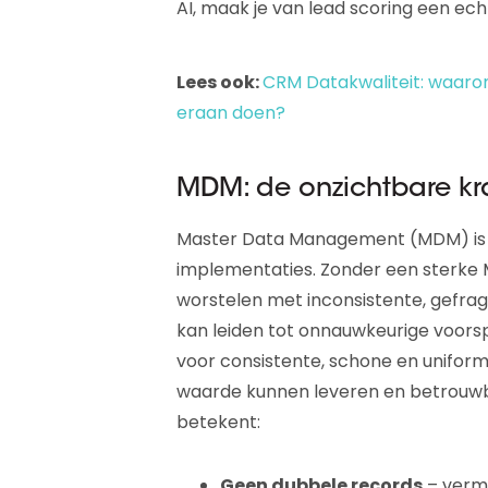
AI, maak je van lead scoring een ech
Lees ook:
CRM Datakwaliteit: waarom
eraan doen?
MDM: de onzichtbare kra
Master Data Management (MDM) is d
implementaties. Zonder een sterke 
worstelen met inconsistente, gefr
kan leiden tot onnauwkeurige voors
voor consistente, schone en unifor
waarde kunnen leveren en betrouwb
betekent:
Geen dubbele records
– vermi