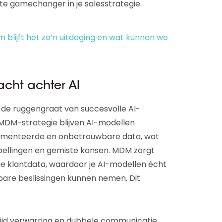
te gamechanger in je salesstrategie.
 blijft het zo’n uitdaging en wat kunnen we
cht achter AI
e ruggengraat van succesvolle AI-
MDM-strategie blijven AI-modellen
agmenteerde en onbetrouwbare data, wat
pellingen en gemiste kansen. MDM zorgt
me klantdata, waardoor je AI-modellen écht
are beslissingen kunnen nemen. Dit
jd verwarring en dubbele communicatie