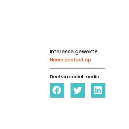
Whitepapers over Master Data,
Een unieke code voor elke
Risk Management en meer
organisatie
Interesse gewekt?
Neem contact op
Deel via social media