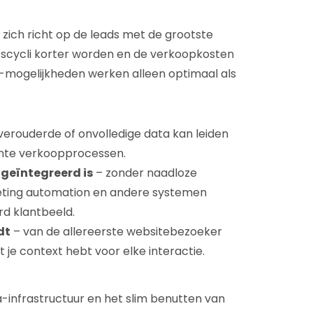
 zich richt op de leads met de grootste
escycli korter worden en de verkoopkosten
AI-mogelijkheden werken alleen optimaal als
verouderde of onvolledige data kan leiden
ënte verkoopprocessen.
 geïntegreerd is
– zonder naadloze
keting automation en andere systemen
d klantbeeld.
dt
– van de allereerste websitebezoeker
 je context hebt voor elke interactie.
a-infrastructuur en het slim benutten van