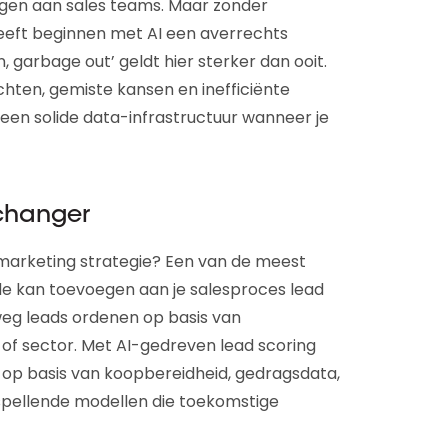
gen aan sales teams. Maar zonder
eeft beginnen met AI een averrechts
, garbage out’ geldt hier sterker dan ooit.
ichten, gemiste kansen en inefficiënte
een solide data-infrastructuur wanneer je
changer
n marketing strategie? Een van de meest
e kan toevoegen aan je salesproces lead
weg leads ordenen op basis van
 of sector. Met AI-gedreven lead scoring
n op basis van koopbereidheid, gedragsdata,
orspellende modellen die toekomstige