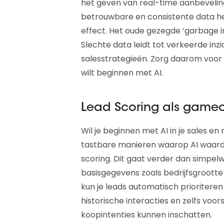
het geven van real-time aanbevelin
betrouwbare en consistente data h
effect. Het oude gezegde ‘garbage in
Slechte data leidt tot verkeerde inz
salesstrategieën. Zorg daarom voor 
wilt beginnen met AI.
Lead Scoring als game
Wil je beginnen met AI in je sales e
tastbare manieren waarop AI waard
scoring. Dit gaat verder dan simpel
basisgegevens zoals bedrijfsgrootte
kun je leads automatisch prioritere
historische interacties en zelfs vo
koopintenties kunnen inschatten.