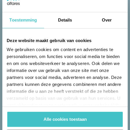
Toestemming
Details
Over
Deze website maakt gebruik van cookies
We gebruiken cookies om content en advertenties te
"De alerts die we ontvangen bij veranderingen in de situatie
personaliseren, om functies voor social media te bieden
van een bepaalde klant, betekenen extra tijdswinst en de
garantie dat we belangrijke informatie niet over het hoofd
en om ons websiteverkeer te analyseren. Ook delen we
zien."
informatie over uw gebruik van onze site met onze
partners voor social media, adverteren en analyse. Deze
partners kunnen deze gegevens combineren met andere
Elke Segers
informatie die u aan ze heeft verstrekt of die ze hebben
Commercial Accounting & Controlling
verzameld op basis van uw gebruik van hun services. U
Manager
gaat akkoord met onze cookies als u onze website blijft
gebruiken.
Alle cookies toestaan
Lees de case