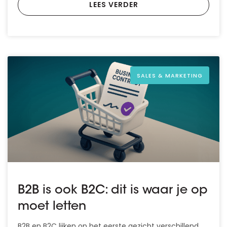
LEES VERDER
SALES & MARKETING
B2B is ook B2C: dit is waar je op
moet letten
B2B en B2C lijken op het eerste gezicht verschillend,