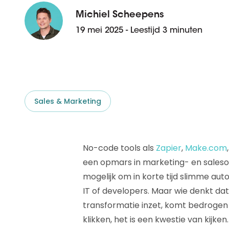
D&B ESG Platform
Supplier Risk Intelligence
Michiel Scheepens
Ecovadis & indueD
D&B Finance Analytics
19 mei 2025 - Leestijd 3 minuten
API
API
Alles over ESG Insights
Alles over Supply & ESG
Intelligence
Sales & Marketing
No-code tools als
Zapier
,
Make.com
een opmars in marketing- en salesor
mogelijk om in korte tijd slimme au
IT of developers. Maar wie denkt dat
transformatie inzet, komt bedrogen 
klikken, het is een kwestie van kijken