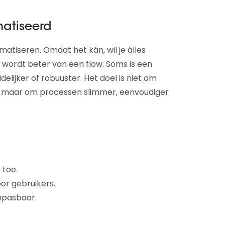
matiseerd
atiseren. Omdat het kán, wil je álles
 wordt beter van een flow. Soms is een
elijker of robuuster. Het doel is niet om
n, maar om processen slimmer, eenvoudiger
 toe.
oor gebruikers.
npasbaar.