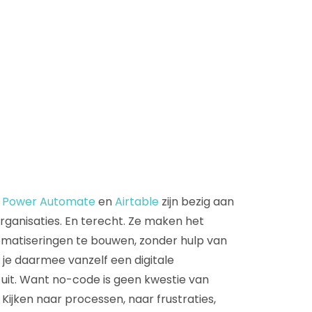
D&B Direct+ Data Blocks
Altares D&S Platform
Business Add-On voor SAP
Alles over API & Integraties
,
Power Automate
en
Airtable
zijn bezig aan
ganisaties. En terecht. Ze maken het
tomatiseringen te bouwen, zonder hulp van
 je daarmee vanzelf een digitale
uit. Want no-code is geen kwestie van
. Kijken naar processen, naar frustraties,