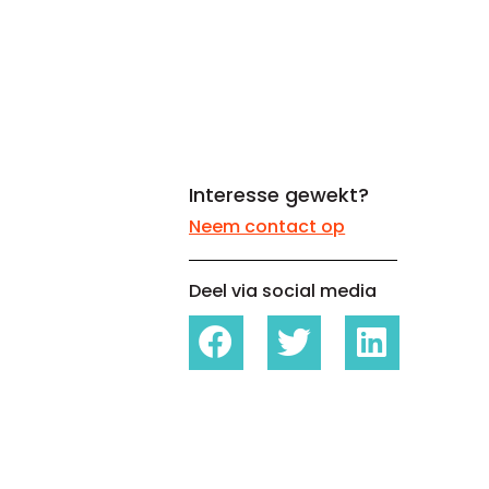
Whitepapers over Master Data,
Een unieke code voor elke
Risk Management en meer
organisatie
Interesse gewekt?
Neem contact op
Deel via social media