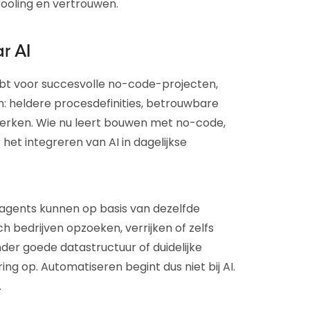
 tooling en vertrouwen.
r AI
hebt voor succesvolle no-code-projecten,
n: heldere procesdefinities, betrouwbare
werken. Wie nu leert bouwen met no-code,
het integreren van AI in dagelijkse
I-agents kunnen op basis van dezelfde
h bedrijven opzoeken, verrijken of zelfs
r goede datastructuur of duidelijke
ng op. Automatiseren begint dus niet bij AI.
.