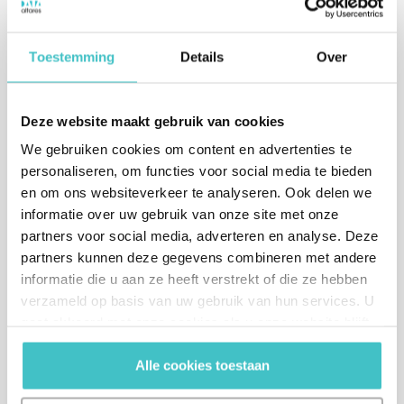
*
Achternaam
Toestemming
Details
Over
Deze website maakt gebruik van cookies
*
E-mailadres
We gebruiken cookies om content en advertenties te
personaliseren, om functies voor social media te bieden
en om ons websiteverkeer te analyseren. Ook delen we
informatie over uw gebruik van onze site met onze
*
Telefoonnummer
partners voor social media, adverteren en analyse. Deze
partners kunnen deze gegevens combineren met andere
+31
Nederland +31
informatie die u aan ze heeft verstrekt of die ze hebben
verzameld op basis van uw gebruik van hun services. U
Bericht (optioneel)
gaat akkoord met onze cookies als u onze website blijft
gebruiken.
Alle cookies toestaan