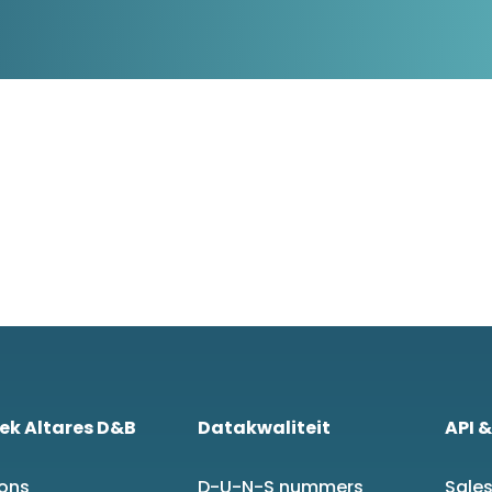
D&B Direct+ Data Blocks
Altares D&S Platform
Business Add-On voor SAP
Alles over API & Integraties
ek Altares D&B
Datakwaliteit
API &
 ons
D-U-N-S nummers
Sales