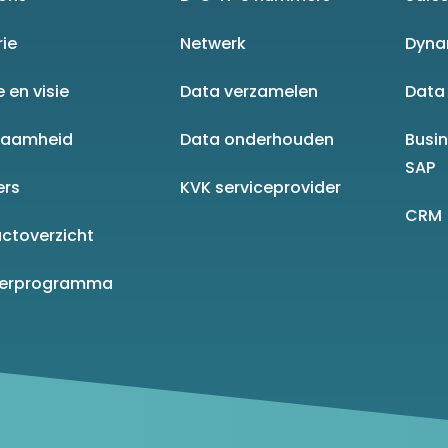
rie
Netwerk
Dyna
e en visie
Data verzamelen
Data 
zaamheid
Data onderhouden
Busi
SAP
ers
KVK serviceprovider
CRM
ctoverzicht
nerprogramma