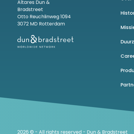
Altares Dun &
Bradstreet
Histo
Otto Reuchlinweg 1094
3072 MD Rotterdam
Missi
Duur
Care
Produ
Part
2026 © - All rights reserved - Dun & Bradstreet