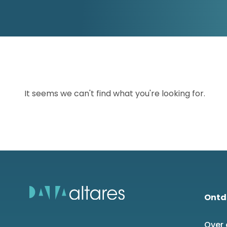
D&B ESG Platform
Supplier Risk Intelligence
Ecovadis & indueD
D&B Finance Analytics
API
API
Alles over ESG Insights
Alles over Supply & ESG
Intelligence
It seems we can't find what you're looking for.
Ontd
Over