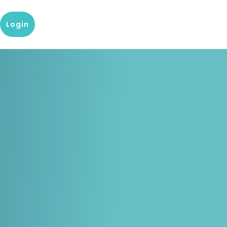
Login
g
g?
Onze kennis en dataproducten
Populaire producten
tenservice
Bedrijfsrapport
D&B Finance Analytics
 met onze klantenservice
Over de financiële situatie van
Platform voor mondiaal credit
een bedrijf
management
keting
 center
Blog
indueD
artikelen en
Blogs over Master Data, Risk
Handige omgeving voor
rsteuning van team
Management en meer
compliance vraagstukken
res
Whitepapers
D-U-N-S-nummer