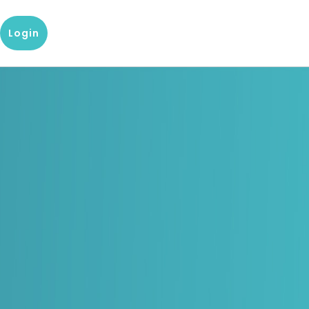
Login
g
g?
Onze kennis en dataproducten
Populaire producten
tenservice
Bedrijfsrapport
D&B Finance Analytics
 met onze klantenservice
Over de financiële situatie van
Platform voor mondiaal credit
een bedrijf
management
keting
 center
Blog
indueD
artikelen en
Blogs over Master Data, Risk
Handige omgeving voor
rsteuning van team
Management en meer
compliance vraagstukken
res
Whitepapers
D-U-N-S-nummer