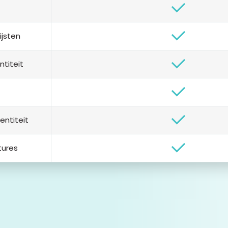
ijsten
ntiteit
entiteit
tures