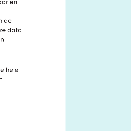
aar en
n de
ze data
un
de hele
n