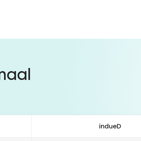
maal
indueD