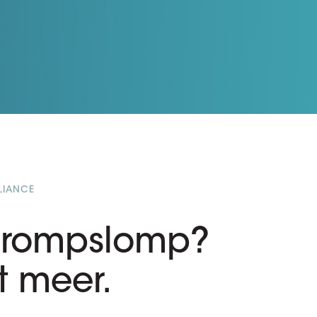
D&B Direct+ Data Blocks
Altares D&S Platform
Business Add-On voor SAP
Alles over API & Integraties
IANCE
 rompslomp?
t meer.