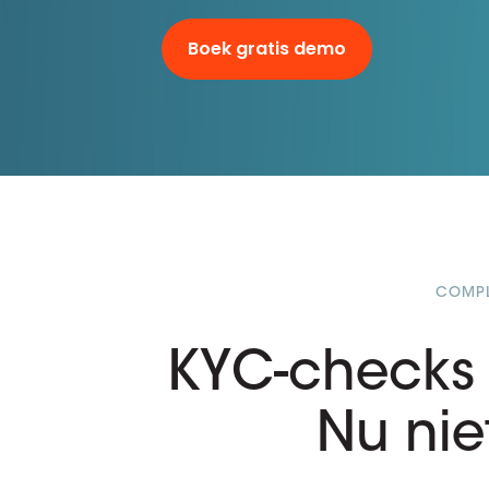
D&B ESG Platform
Supplier Risk Intelligence
Ecovadis & indueD
Boek gratis demo
D&B Finance Analytics
API
API
Alles over ESG Insights
Alles over Supply & ESG
Intelligence
COMPL
KYC-checks
Nu nie