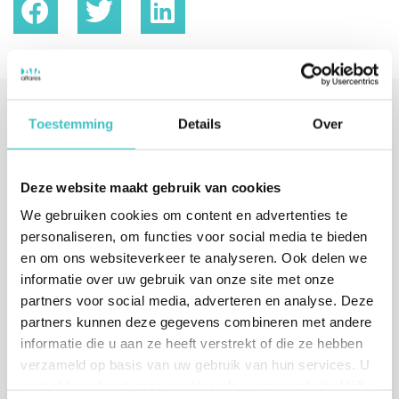
Toestemming
Details
Over
Interesse gewekt?
Vul je gegevens in of bel ons direct.
Deze website maakt gebruik van cookies
We nemen binnen één werkdag contact met je op.
We gebruiken cookies om content en advertenties te
personaliseren, om functies voor social media te bieden
Contactformulier
en om ons websiteverkeer te analyseren. Ook delen we
informatie over uw gebruik van onze site met onze
partners voor social media, adverteren en analyse. Deze
Bedrijfsnaam (begin met typen en selecteer een bedrijf uit de
*
partners kunnen deze gegevens combineren met andere
lijst)
informatie die u aan ze heeft verstrekt of die ze hebben
verzameld op basis van uw gebruik van hun services. U
gaat akkoord met onze cookies als u onze website blijft