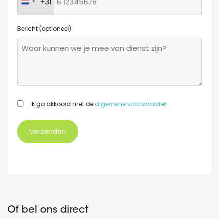
+31
Nederland +31
Bericht (optioneel)
GDPR
Ik ga akkoord met de
algemene voorwaarden.
*
Of bel ons direct