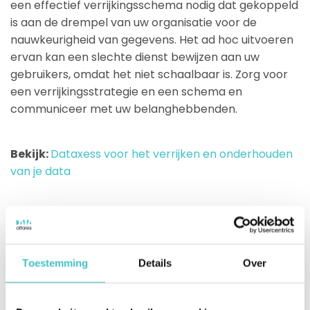
een effectief verrijkingsschema nodig dat gekoppeld
is aan de drempel van uw organisatie voor de
nauwkeurigheid van gegevens. Het ad hoc uitvoeren
ervan kan een slechte dienst bewijzen aan uw
gebruikers, omdat het niet schaalbaar is. Zorg voor
een verrijkingsstrategie en een schema en
communiceer met uw belanghebbenden.
Bekijk:
Dataxess voor het verrijken en onderhouden
van je data
Conclusie: een pleidooi voor data
governance
Toestemming
Details
Over
Deze aanbevelingen en best practices zijn slechts
stukjes van een grotere puzzel. Er is een sterke
behoefte aan data governance om beleid in te