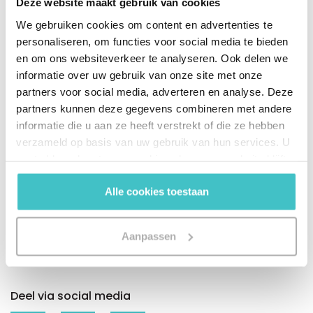
Deze website maakt gebruik van cookies
stellen en zich te houden aan datakwaliteitsnormen
We gebruiken cookies om content en advertenties te
zodat de bloeding van ondermaatse gegevens in je
personaliseren, om functies voor social media te bieden
data-gestopt worden. Het goede nieuws is dat veel
en om ons websiteverkeer te analyseren. Ook delen we
van de voorgestelde oplossingen haalbaar zijn – en
informatie over uw gebruik van onze site met onze
op schaal kunnen worden geautomatiseerd – met AI
partners voor social media, adverteren en analyse. Deze
en ML.
partners kunnen deze gegevens combineren met andere
informatie die u aan ze heeft verstrekt of die ze hebben
verzameld op basis van uw gebruik van hun services. U
De bovenstaande aanbevelingen zijn, naast het
gaat akkoord met onze cookies als u onze website blijft
begrijpen waar, wanneer en hoe je deze stappen
gebruiken.
moet implementeren, cruciaal voor je datastrategie.
Alle cookies toestaan
De oplossing en de hoofdoorzaak zijn hetzelfde: data
governance. Het is een functie waar we niet meer
zonder kunnen. Onze toenemende afhankelijkheid
Aanpassen
van gegevens is daar het perfecte voorbeeld van.
Deel via social media