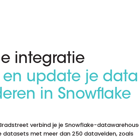
D&B Direct+ Data Blocks
Altares D&S Platform
Business Add-On voor SAP
Alles over API & Integraties
e integratie
ijk en update je data
deren in Snowflake
 Bradstreet verbind je je Snowflake-datawarehou
je datasets met meer dan 250 datavelden, zoals