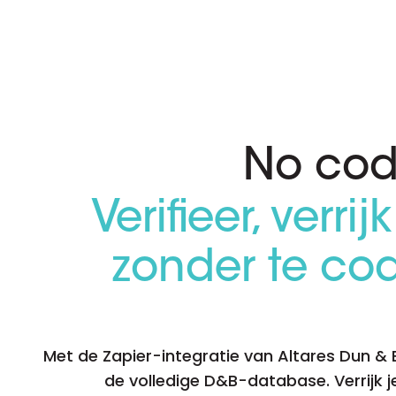
D&B ESG Platform
Supplier Risk Intelligence
Ecovadis & indueD
D&B Finance Analytics
API
API
Alles over ESG Insights
Alles over Supply & ESG
Intelligence
No cod
Verifieer, verr
zonder te co
Met de Zapier-integratie van Altares Dun &
de volledige D&B-database. Verrijk 