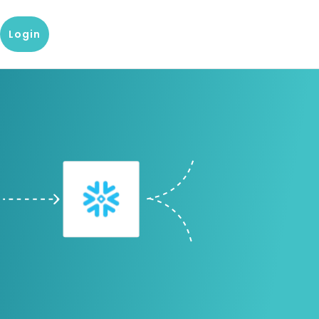
Login
g
g?
Onze kennis en dataproducten
Populaire producten
tenservice
Bedrijfsrapport
D&B Finance Analytics
 met onze klantenservice
Over de financiële situatie van
Platform voor mondiaal credit
een bedrijf
management
keting
 center
Blog
indueD
artikelen en
Blogs over Master Data, Risk
Handige omgeving voor
rsteuning van team
Management en meer
compliance vraagstukken
res
Whitepapers
D-U-N-S-nummer