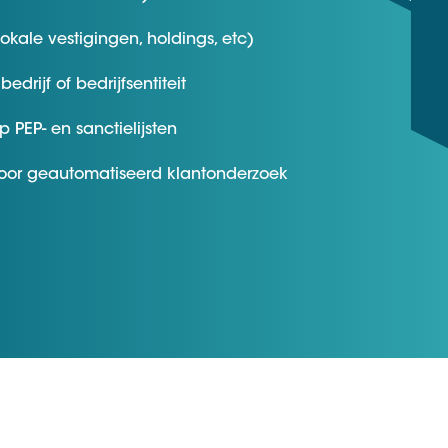
D&B Direct+ Data Blocks
Altares D&S Platform
lokale vestigingen, holdings, etc)
Business Add-On voor SAP
edrijf of bedrijfsentiteit
Alles over API & Integraties
p PEP- en sanctielijsten
voor geautomatiseerd klantonderzoek