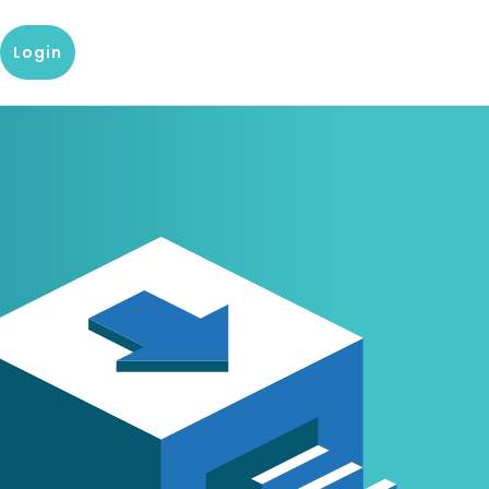
Login
g
g?
Onze kennis en dataproducten
Populaire producten
tenservice
Bedrijfsrapport
D&B Finance Analytics
 met onze klantenservice
Over de financiële situatie van
Platform voor mondiaal credit
een bedrijf
management
keting
 center
Blog
indueD
artikelen en
Blogs over Master Data, Risk
Handige omgeving voor
rsteuning van team
Management en meer
compliance vraagstukken
res
Whitepapers
D-U-N-S-nummer