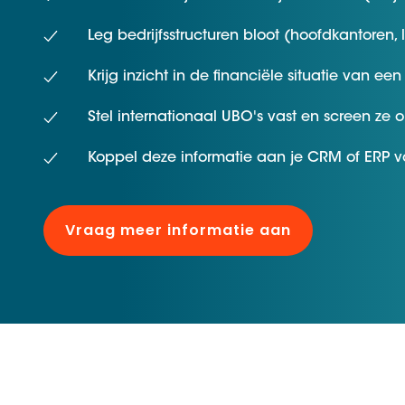
D&B ESG Platform
Supplier Risk Intelligence
Ecovadis & indueD
Leg bedrijfsstructuren bloot (hoofdkantoren, 
D&B Finance Analytics
API
Krijg inzicht in de financiële situatie van een b
API
Alles over ESG Insights
Alles over Supply & ESG
Stel internationaal UBO's vast en screen ze o
Intelligence
Koppel deze informatie aan je CRM of ERP 
Vraag meer informatie aan