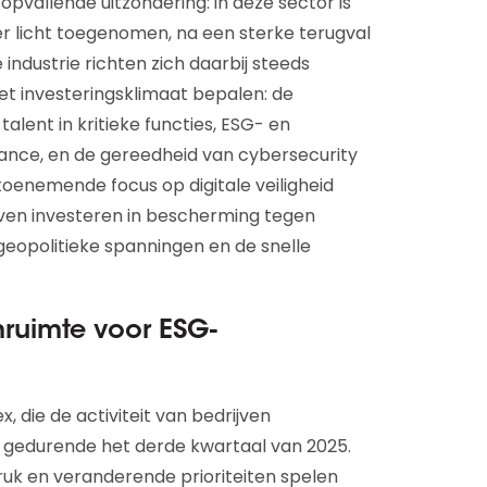
pvallende uitzondering: in deze sector is
er licht toegenomen, na een sterke terugval
 industrie richten zich daarbij steeds
het investeringsklimaat bepalen: de
alent in kritieke functies, ESG- en
nce, en de gereedheid van cybersecurity
 toenemende focus op digitale veiligheid
ijven investeren in bescherming tegen
geopolitieke spanningen en de snelle
mruimte voor ESG-
 die de activiteit van bedrijven
 gedurende het derde kwartaal van 2025.
k en veranderende prioriteiten spelen