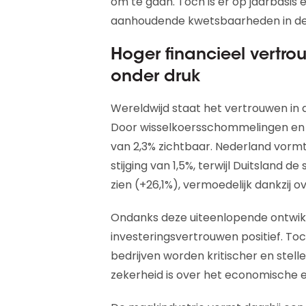
om te gaan. Toch is er op jaarbasis e
aanhoudende kwetsbaarheden in de
Hoger financieel vertro
onder druk
Wereldwijd staat het vertrouwen in d
Door wisselkoersschommelingen en g
van 2,3% zichtbaar. Nederland vormt
stijging van 1,5%, terwijl Duitsland d
zien (+26,1%), vermoedelijk dankzij o
Ondanks deze uiteenlopende ontwikke
investeringsvertrouwen positief. Toc
bedrijven worden kritischer en stelle
zekerheid is over het economische e