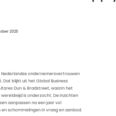
D&B Direct+ Data Blocks
Altares D&S Platform
Business Add-On voor SAP
Alles over API & Integraties
tober 2025
 Nederlandse ondernemersvertrouwen
 Dat blijkt uit het Global Business
ltares Dun & Bradstreet, waarin het
ereldwijd is onderzocht. De inzichten
ieën aanpassen na een jaar vol
en en schommelingen in vraag en aanbod.