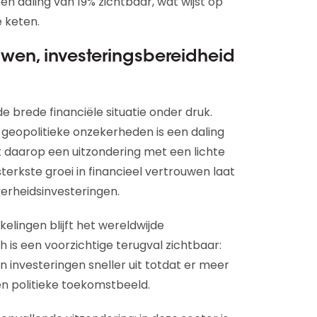
en daling van 19% zichtbaar, wat wijst op
 keten.
uwen, investeringsbereidheid
e brede financiële situatie onder druk.
eopolitieke onzekerheden is een daling
 daarop een uitzondering met een lichte
e sterkste groei in financieel vertrouwen laat
verheidsinvesteringen.
lingen blijft het wereldwijde
h is een voorzichtige terugval zichtbaar:
n investeringen sneller uit totdat er meer
n politieke toekomstbeeld.