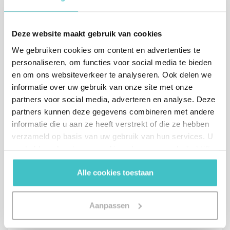
Bedrijfsnaam (begin met typen en selecteer een bedrijf uit de
*
lijst)
Deze website maakt gebruik van cookies
We gebruiken cookies om content en advertenties te
personaliseren, om functies voor social media te bieden
en om ons websiteverkeer te analyseren. Ook delen we
*
Aanhef
informatie over uw gebruik van onze site met onze
Heer
Mevrouw
partners voor social media, adverteren en analyse. Deze
partners kunnen deze gegevens combineren met andere
*
Voornaam
informatie die u aan ze heeft verstrekt of die ze hebben
verzameld op basis van uw gebruik van hun services. U
gaat akkoord met onze cookies als u onze website blijft
gebruiken.
*
Achternaam
Alle cookies toestaan
Aanpassen
*
E-mailadres