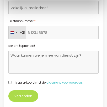
*
Telefoonnummer
+31
Nederland +31
Bericht (optioneel)
GDPR
Ik ga akkoord met de
algemene voorwaarden.
*