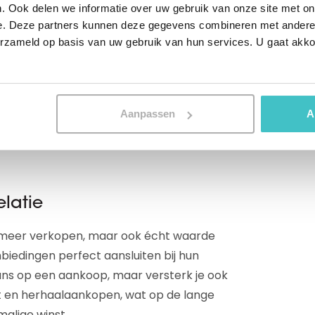
toren zoals uitgaven, interesses en
. Ook delen we informatie over uw gebruik van onze site met on
e. Deze partners kunnen deze gegevens combineren met andere i
eren met gerichte en relevante
erzameld op basis van uw gebruik van hun services. U gaat akk
e waarde of veel groeipotentieel
omdat zij vaak voor het grootste rendement
Aanpassen
A
rs om op het juiste moment in beeld te
elatie
n meer verkopen, maar ook écht waarde
nbiedingen perfect aansluiten bij hun
kans op een aankoop, maar versterk je ook
teit en herhaalaankopen, wat op de lange
malige winst.