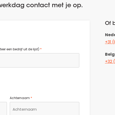
erkdag contact met je op.
Of b
Ned
+31 (
*
r een bedrijf uit de lijst)
Belg
+32 
*
Achternaam