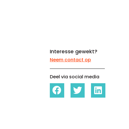
Whitepapers over Master Data,
Een unieke code voor elke
Risk Management en meer
organisatie
Interesse gewekt?
Neem contact op
Deel via social media