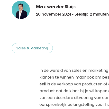
D&B ESG Platform
Supplier Risk Intelligence
Max van der Sluijs
Ecovadis & indueD
D&B Finance Analytics
20 november 2024 - Leestijd 2 minuten
API
API
Alles over ESG Insights
Alles over Supply & ESG
Intelligence
Sales & Marketing
In de wereld van sales en marketing 
klanten te winnen, maar ook om bes
sell
is de verkoop van producten of 
product dat de klant bij je wil kopen
van een duurdere uitvoering van een
oorspronkelijk belangstelling voor h