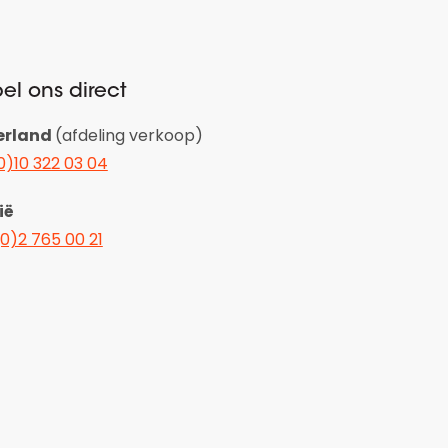
el ons direct
erland
(afdeling verkoop)
0)10 322 03 04
ië
(0)2 765 00 21