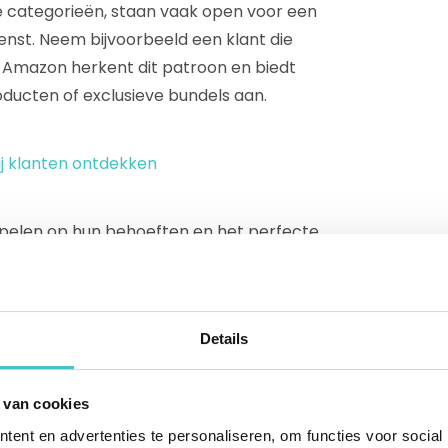
ke categorieën, staan vaak open voor een
st. Neem bijvoorbeeld een klant die
. Amazon herkent dit patroon en biedt
ucten of exclusieve bundels aan.
ij klanten ontdekken
nspelen op hun behoeften en het perfecte
doen. Dit maakt je niet alleen effectiever,
f je echt begrijpt wat ze willen. Zo maak je
 voor succesvolle cross-sell en upsell.
Details
r elke klant
 van cookies
n dat maakt segmentatie onmisbaar. Door
ent en advertenties te personaliseren, om functies voor social