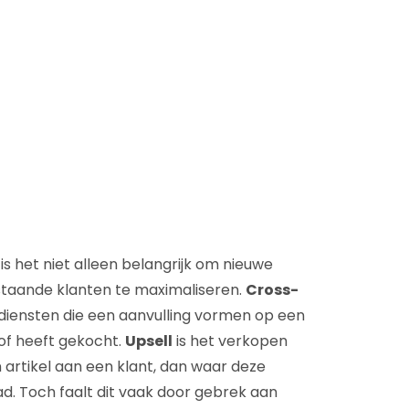
D&B Direct+ Data Blocks
Altares D&S Platform
Business Add-On voor SAP
Alles over API & Integraties
is het niet alleen belangrijk om nieuwe
taande klanten te maximaliseren.
Cross-
diensten die een aanvulling vormen op een
 of heeft gekocht.
Upsell
is het verkopen
 artikel aan een klant, dan waar deze
ad. Toch faalt dit vaak door gebrek aan