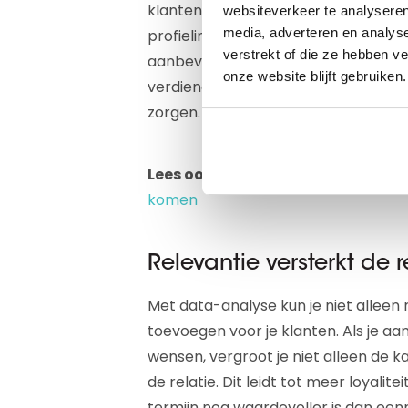
klanten te verdelen op basis van fac
websiteverkeer te analyseren
media, adverteren en analys
profielinformatie, kun je hen benad
verstrekt of die ze hebben v
aanbevelingen. Klanten met een hog
onze website blijft gebruiken.
verdienen daarbij extra aandacht, 
zorgen.
Lees ook:
Zo gebruik je sales trigge
komen
Relevantie versterkt de r
Met data-analyse kun je niet allee
toevoegen voor je klanten. Als je aa
wensen, vergroot je niet alleen de 
de relatie. Dit leidt tot meer loyali
termijn nog waardevoller is dan een