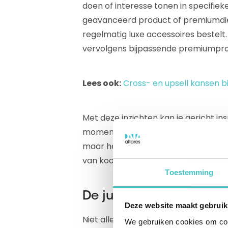
doen of interesse tonen in specifie
geavanceerd product of premiumdien
regelmatig luxe accessoires bestelt
vervolgens bijpassende premiumprod
Lees ook:
Cross- en upsell kansen b
Met deze inzichten kan je gericht i
moment kiezen om een aanbieding te 
maar het voelt voor de klant ook also
van koopgedrag een krachtig kompas
Toestemming
De juiste boodschap voo
Deze website maakt gebruik
Niet alle klanten zijn hetzelfde, e
We gebruiken cookies om cont