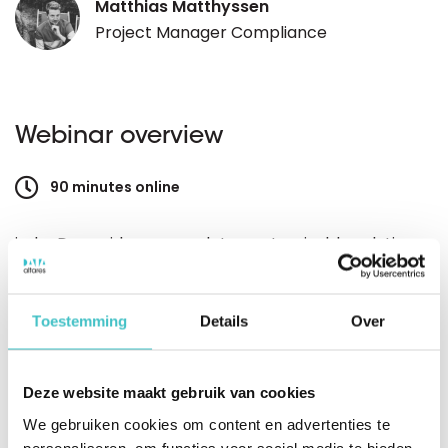
Matthias Matthyssen
Project Manager Compliance
Webinar overview
90 minutes online
indueD provides a complete, customizable solution
to manage your compliance risks within today's
regulatory environment. During this webinar, we'll
Toestemming
Details
Over
bring you all the necessary knowledge so you can
start using indueD to its full potential.
Deze website maakt gebruik van cookies
We gebruiken cookies om content en advertenties te
personaliseren, om functies voor social media te bieden