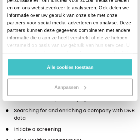
en om ons websiteverkeer te analyseren. Ook delen we
informatie over uw gebruik van onze site met onze
partners voor social media, adverteren en analyse. Deze
partners kunnen deze gegevens combineren met andere
informatie die u aan ze heeft verstrekt of die ze hebben
verzameld op basis van uw gebruik van hun services. U
gaat akkoord met onze cookies als u onze website blijft
gebruiken.
Alle cookies toestaan
Explanation of the start page
Navigating the platform
Aanpassen
Overview of the portfolio page
Searching for and enriching a company with D&B
data
Initiate a screening