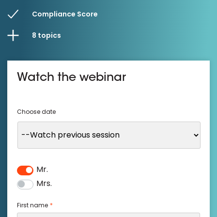
Compliance Score
8 topics
Watch the webinar
Choose date
Mr.
Salutation
*
Mrs.
First name
*