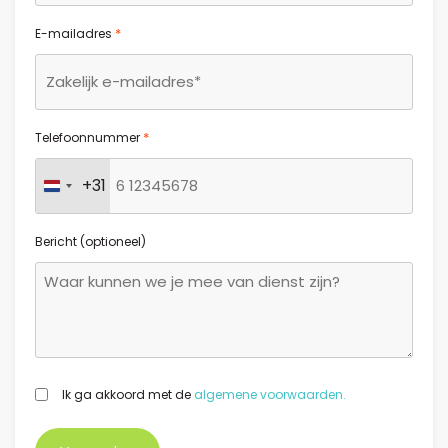
*
E-mailadres
*
Telefoonnummer
+31
Nederland +31
Bericht (optioneel)
GDPR
Ik ga akkoord met de
algemene voorwaarden.
*