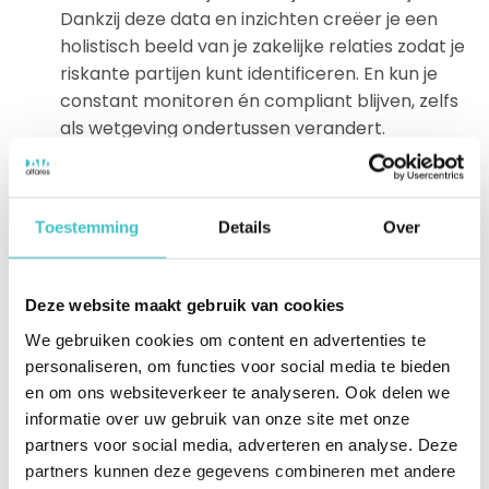
Dankzij deze data en inzichten creëer je een
holistisch beeld van je zakelijke relaties zodat je
riskante partijen kunt identificeren. En kun je
constant monitoren én compliant blijven, zelfs
als wetgeving ondertussen verandert.
Data, inzichten en technologie waarmee jij de
risico’s bij klanten, leveranciers en andere
relaties blootlegt. En meteen actie kunt
Toestemming
Details
Over
ondernemen als een leverancier een smet op
zijn blazoen heeft.
Meer dan 170 jaar kennis en ervaring op het
Deze website maakt gebruik van cookies
gebied van data en gebruiksklare kwalitatieve
We gebruiken cookies om content en advertenties te
zakelijke inzichten voor grote én kleine
personaliseren, om functies voor social media te bieden
organisaties.
en om ons websiteverkeer te analyseren. Ook delen we
Maatwerk en managed services die specifiek
informatie over uw gebruik van onze site met onze
op jouw
compliance-behoeften
zijn
partners voor social media, adverteren en analyse. Deze
toegesneden.
partners kunnen deze gegevens combineren met andere