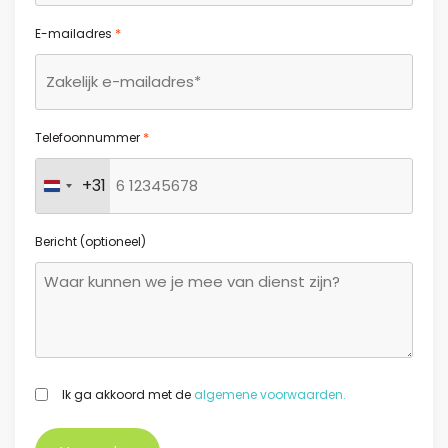
*
E-mailadres
*
Telefoonnummer
+31
Nederland +31
Bericht (optioneel)
GDPR
Ik ga akkoord met de
algemene voorwaarden.
*