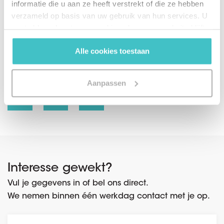
informatie die u aan ze heeft verstrekt of die ze hebben
verzameld op basis van uw gebruik van hun services. U
Ben je geïnteresseerd in het gebruiken van een
gaat akkoord met onze cookies als u onze website blijft
externe database voor je bedrijf? Lees
hier
meer
gebruiken.
over onze mogelijkheden voor jouw organisatie.
Alle cookies toestaan
Deel via social media
Aanpassen
Interesse gewekt?
Vul je gegevens in of bel ons direct.
We nemen binnen één werkdag contact met je op.