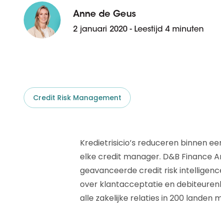
D&B ESG Platform
Supplier Risk Intelligence
Anne de Geus
Ecovadis & indueD
D&B Finance Analytics
2 januari 2020 - Leestijd 4 minuten
API
API
Alles over ESG Insights
Alles over Supply & ESG
Intelligence
Credit Risk Management
Kredietrisicio’s reduceren binnen ee
elke credit manager. D&B Finance An
geavanceerde credit risk intelligenc
over klantacceptatie en debiteurenb
alle zakelijke relaties in 200 lande