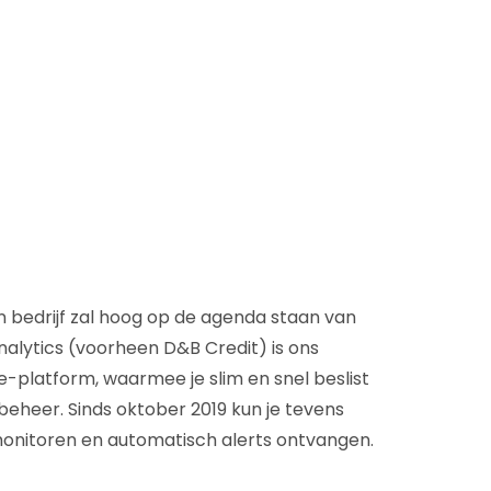
D&B Direct+ Data Blocks
Altares D&S Platform
Business Add-On voor SAP
Alles over API & Integraties
n bedrijf zal hoog op de agenda staan van
alytics (voorheen D&B Credit) is ons
e-platform, waarmee je slim en snel beslist
eheer. Sinds oktober 2019 kun je tevens
n monitoren en automatisch alerts ontvangen.