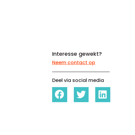
Whitepapers over Master Data,
Een unieke code voor elke
Risk Management en meer
organisatie
Interesse gewekt?
Neem contact op
Deel via social media