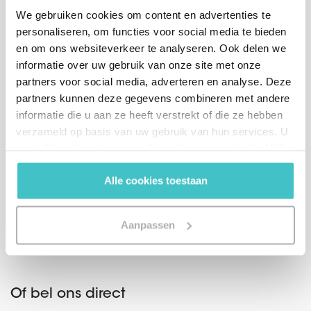
Nederland +31
We gebruiken cookies om content en advertenties te
personaliseren, om functies voor social media te bieden
Bericht (optioneel)
en om ons websiteverkeer te analyseren. Ook delen we
informatie over uw gebruik van onze site met onze
partners voor social media, adverteren en analyse. Deze
partners kunnen deze gegevens combineren met andere
informatie die u aan ze heeft verstrekt of die ze hebben
verzameld op basis van uw gebruik van hun services. U
GDPR
Ik ga akkoord met de
algemene voorwaarden.
gaat akkoord met onze cookies als u onze website blijft
*
gebruiken.
Alle cookies toestaan
Aanpassen
Of bel ons direct