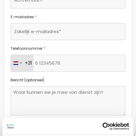
*
E-mailadres
*
Telefoonnummer
+31
Nederland +31
Bericht (optioneel)
GDPR
Ik ga akkoord met de
algemene voorwaarden.
*