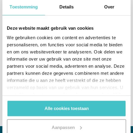
Toestemming
Details
Over
Deze website maakt gebruik van cookies
We gebruiken cookies om content en advertenties te
personaliseren, om functies voor social media te bieden
en om ons websiteverkeer te analyseren. Ook delen we
Of bel ons direct
informatie over uw gebruik van onze site met onze
partners voor social media, adverteren en analyse. Deze
Nederland
(afdeling verkoop)
partners kunnen deze gegevens combineren met andere
+31 (0)10 322 03 04
informatie die u aan ze heeft verstrekt of die ze hebben
verzameld op basis van uw gebruik van hun services. U
België
gaat akkoord met onze cookies als u onze website blijft
+32 (0)2 765 00 21
gebruiken.
Alle cookies toestaan
Aanpassen