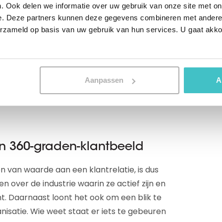
. Ook delen we informatie over uw gebruik van onze site met on
utel toe te passen op bedrijfsrecords,
e. Deze partners kunnen deze gegevens combineren met andere i
temen of applicaties met elkaar. Door deze
erzameld op basis van uw gebruik van hun services. U gaat akk
e makkelijk dubbele records op. Hierdoor
op de juiste, centrale plek. Zo verkrijg je
antrelaties. Doordat je de juiste informatie
Aanpassen
A
l maken bij de klant met een
atuurlijk altijd beter dan de standaard
een 360-graden-klantbeeld
 van waarde aan een klantrelatie, is dus
ten over de industrie waarin ze actief zijn en
nt. Daarnaast loont het ook om een blik te
satie. Wie weet staat er iets te gebeuren