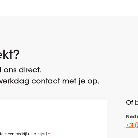
ekt?
 ons direct.
erkdag contact met je op.
Of b
Ned
+31 (
*
r een bedrijf uit de lijst)