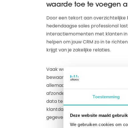
waarde toe te voegen aa
Door een tekort aan overzichtelijke 
hedendaagse sales professional last
interactiemomenten met klanten in
helpen om jouw CRM zo in te richten
krijgt van je zakelijke relaties.
Vaak wordt data over zakelijke relat
bewaard. Het probleem: deze system
allemaal een andere taal. Hierdoor 
afzonderlijke systemen. Het is als sa
Toestemming
data te verzamelen uit allerlei versch
klantdata door je hele organisatie 
Deze website maakt gebruik
gegevens kijkt, ondanks dat ze in v
We gebruiken cookies om cont