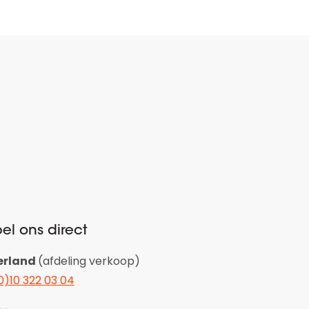
el ons direct
erland
(afdeling verkoop)
0)10 322 03 04