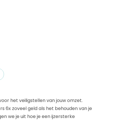
D&B Direct+ Data Blocks
Altares D&S Platform
Business Add-On voor SAP
Alles over API & Integraties
 voor het veiligstellen van jouw omzet.
s 6x zoveel geld als het behouden van je
n we je uit hoe je een ijzersterke