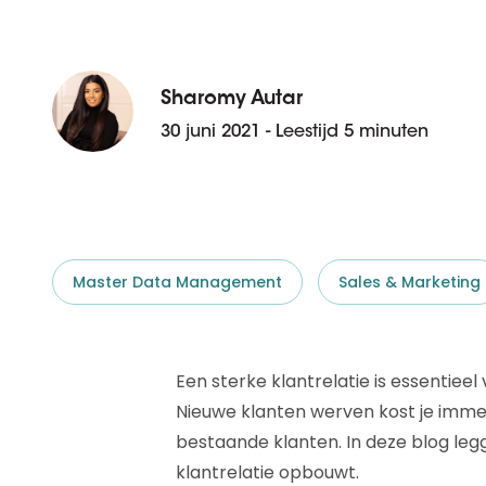
D&B ESG Platform
Supplier Risk Intelligence
Ecovadis & indueD
D&B Finance Analytics
API
Sharomy Autar
API
Alles over ESG Insights
30 juni 2021 - Leestijd 5 minuten
Alles over Supply & ESG
Intelligence
Master Data Management
Sales & Marketing
Een sterke klantrelatie is essentieel
Nieuwe klanten werven kost je immer
bestaande klanten. In deze blog legge
klantrelatie opbouwt.