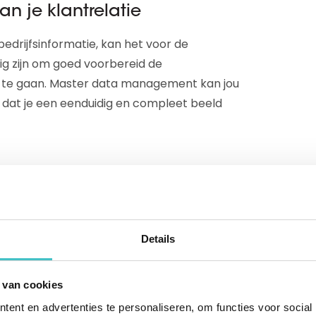
n je klantrelatie
bedrijfsinformatie, kan het voor de
ig zijn om goed voorbereid de
 te gaan. Master data management kan jou
 dat je een eenduidig en compleet beeld
ies in verschillende systemen of applicaties
en praten niet met elkaar, ze spreken
staat informatie vaak anders vermeld in
les professional een te tijdrovende klus om
Details
illende applicaties. Je wilt eigenlijk dat
beweegt, zodat iedereen naar dezelfde
 van cookies
erschillende systemen werken.
ent en advertenties te personaliseren, om functies voor social