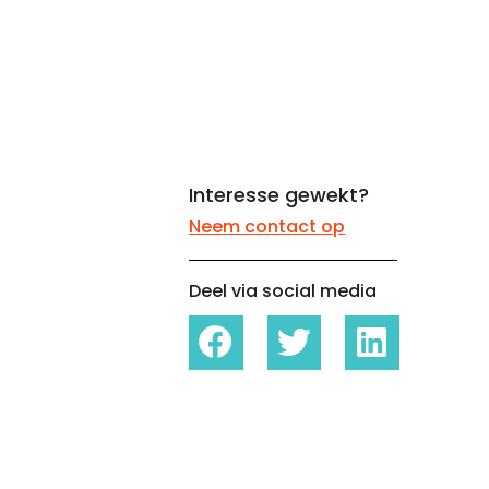
Whitepapers over Master Data,
Een unieke code voor elke
Risk Management en meer
organisatie
Interesse gewekt?
Neem contact op
Deel via social media