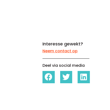
Whitepapers over Master Data,
Een unieke code voor elke
Risk Management en meer
organisatie
Interesse gewekt?
Neem contact op
Deel via social media