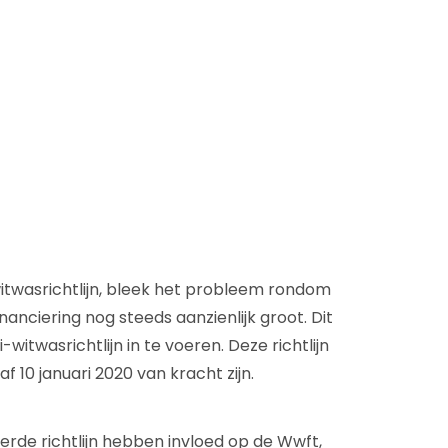
D&B Direct+ Data Blocks
Altares D&S Platform
Business Add-On voor SAP
Alles over API & Integraties
witwasrichtlijn, bleek het probleem rondom
anciering nog steeds aanzienlijk groot. Dit
itwasrichtlijn in te voeren. Deze richtlijn
 10 januari 2020 van kracht zijn.
ierde richtlijn hebben invloed op de Wwft,