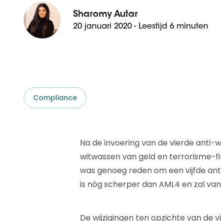
D&B ESG Platform
Supplier Risk Intelligence
Sharomy Autar
Ecovadis & indueD
20 januari 2020 - Leestijd 6 minuten
D&B Finance Analytics
API
API
Alles over ESG Insights
Alles over Supply & ESG
Intelligence
Compliance
Na de invoering van de vierde anti-
witwassen van geld en terrorisme-fin
was genoeg reden om een vijfde anti-w
is nóg scherper dan AML4 en zal vanaf
De wijzigingen ten opzichte van de v