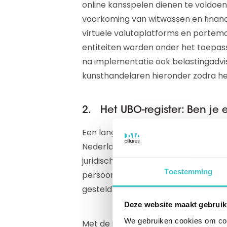
online kansspelen dienen te voldoen 
voorkoming van witwassen en financ
virtuele valutaplatforms en porte
entiteiten worden onder het toepassi
na implementatie ook belastingadv
kunsthandelaren hieronder zodra he
2. Het UBO-register: Ben je e
Een lang verwachte verandering is d
Nederland. In het UBO-register worde
juridische entiteiten opgenomen. Van
Toestemming
persoonsgegevens zoals naam, ge
gesteld worden.
Deze website maakt gebruik
We gebruiken cookies om cont
Met de introductie van het UBO-regi