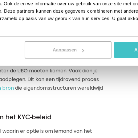
. Ook delen we informatie over uw gebruik van onze site met on
er vennootschap of zeggenschap wordt
e. Deze partners kunnen deze gegevens combineren met andere i
geen ultimate benificial owner kan worden
erzameld op basis van uw gebruik van hun services. U gaat akk
alers als ultimate benificial owner worden
Aanpassen
A
t meer UBO-informatie over zakelijke
titeiten binnen Nederland. Doe je ook zaken
chter de UBO moeten komen. Vaak dien je
raadplegen. Dit kan een tijdrovend proces
 bron
die eigendomsstructuren wereldwijd
n het KYC-beleid
el waarin er optie is om iemand van het