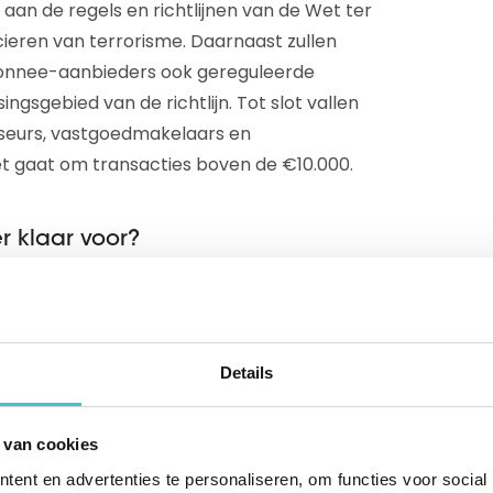
aan de regels en richtlijnen van de Wet ter
ieren van terrorisme. Daarnaast zullen
monnee-aanbieders ook gereguleerde
ngsgebied van de richtlijn. Tot slot vallen
iseurs, vastgoedmakelaars en
t gaat om transacties boven de €10.000.
r klaar voor?
e introductie van een UBO-register voor
n alle ‘ultimate benificial owners’ van
af 2020 zullen van alle UBO’s de
Details
boortedatum en BSN-nummer beschikbaar
 van cookies
ent en advertenties te personaliseren, om functies voor social
ster wordt tevens de definitie van UBO