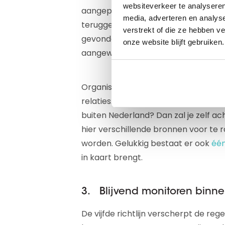
websiteverkeer te analyseren
aangepast: de grens van 25% of me
media, adverteren en analys
teruggebracht naar 10%. Wanner er 
verstrekt of die ze hebben v
gevonden, zal de directe beleidsbep
onze website blijft gebruiken.
aangewezen.
Organisaties krijgen dus toegang to
relaties. Dit geldt wel enkel voor en
buiten Nederland? Dan zal je zelf a
hier verschillende bronnen voor te 
worden. Gelukkig bestaat er ook
één
in kaart brengt.
3. Blijvend monitoren binne
De vijfde richtlijn verscherpt de reg