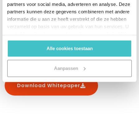
partners voor social media, adverteren en analyse. Deze
tenminste de kwaliteit kunt waarborgen. Of nog
partners kunnen deze gegevens combineren met andere
beter, het managen van master data goed
informatie die u aan ze heeft verstrekt of die ze hebben
hebt uitgedacht. Wil jij ook de kansen van
verzameld op basis van uw gebruik van hun services. U
master data management benutten, maar zie
gaat akkoord met onze cookies als u onze website blijft
gebruiken.
je door de bomen het bos niet meer? Wij lichten
Alle cookies toestaan
5 belangrijke stappen uit om hiermee aan de
slag te gaan.
Aanpassen
Download Whitepaper