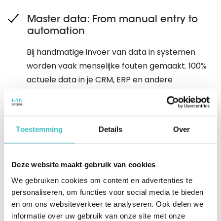
Master data: From manual entry to
automation
Bij handmatige invoer van data in systemen
worden vaak menselijke fouten gemaakt. 100%
actuele data in je CRM, ERP en andere
bedrijfsinformatiesystemen is dan ook een zeer
onwaarschijnlijk scenario. Sterker nog, door het
dynamische bedrijfsleven, en de alsmaar
Toestemming
Details
Over
veranderende complexe wetgeving (zoals de
AVG), wordt de houdbaarheid van je data
alsmaar korter.
Deze website maakt gebruik van cookies
We gebruiken cookies om content en advertenties te
Successful master data
personaliseren, om functies voor social media te bieden
management in 5 steps
en om ons websiteverkeer te analyseren. Ook delen we
informatie over uw gebruik van onze site met onze
Data is voor bedrijven een goudmijn. Als je