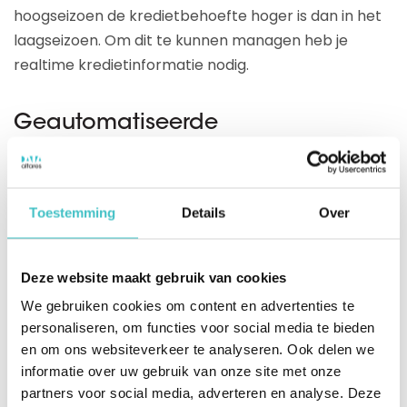
hoogseizoen de kredietbehoefte hoger is dan in het
laagseizoen. Om dit te kunnen managen heb je
realtime kredietinformatie nodig.
Geautomatiseerde
bedrijfsbeslissingen
Dankzij de automatische koppeling tussen de
Toestemming
Details
Over
systemen is LC Packaging minder afhankelijk van
menselijke handelingen. “Doordat we nu
geautomatiseerd over actuele data beschikken,
Deze website maakt gebruik van cookies
hoeven we niet bang te zijn dat een medewerker
We gebruiken cookies om content en advertenties te
vergeet om de krediet informatie op te vragen. Het
personaliseren, om functies voor social media te bieden
systeem geeft realtime aan hoe onze klanten en
en om ons websiteverkeer te analyseren. Ook delen we
prospects er financieel voor staan. Zodra we een
informatie over uw gebruik van onze site met onze
leveringsverzoek binnenkrijgen, wordt er direct
partners voor social media, adverteren en analyse. Deze