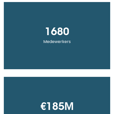
1680
Medewerkers
€185M